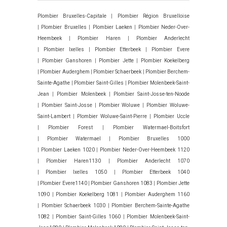
Plombier Bruxelles-Capitale
|
Plombier Région Bruxelloise
|
Plombier Bruxelles
|
Plombier Laeken
|
Plombier Neder-Over-
Heembeek
|
Plombier Haren
|
Plombier Anderlecht
|
Plombier Ixelles
|
Plombier Etterbeek
|
Plombier Evere
|
Plombier Ganshoren
|
Plombier Jette
|
Plombier Koekelberg
|
Plombier Auderghem
|
Plombier Schaerbeek
|
Plombier Berchem-
Sainte-Agathe
|
Plombier Saint-Gilles
|
Plombier Molenbeek-Saint-
Jean
|
Plombier Molenbeek
|
Plombier Saint-Josse-ten-Noode
|
Plombier Saint-Josse
|
Plombier Woluwe
|
Plombier Woluwe-
Saint-Lambert
|
Plombier Woluwe-Saint-Pierre
|
Plombier Uccle
|
Plombier Forest
|
Plombier Watermael-Boitsfort
|
Plombier Watermael
|
Plombier Bruxelles 1000
|
Plombier Laeken 1020
|
Plombier Neder-Over-Heembeek 1120
|
Plombier Haren1130
|
Plombier Anderlecht 1070
|
Plombier Ixelles 1050
|
Plombier Etterbeek 1040
|
Plombier Evere1140
|
Plombier Ganshoren 1083
|
Plombier Jette
1090
|
Plombier Koekelberg 1081
|
Plombier Auderghem 1160
|
Plombier Schaerbeek 1030
|
Plombier Berchem-Sainte-Agathe
1082
|
Plombier Saint-Gilles 1060
|
Plombier Molenbeek-Saint-